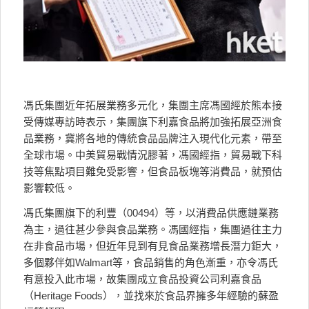
馮氏集團近年拓展業務多元化，集團主席馮國經於熊本接
受傳媒專訪時表示，集團旗下利嘉食品將加強拓展亞洲食
品業務，冀將各地的傳統食品品牌注入現代化元素，帶至
全球市場。中美貿易戰情況膠著，馮國經指，貿易戰下科
技等焦點項目難免受影響，但食品板塊等消費品，就預估
影響較低。
馮氏集團旗下的利豐（00494）等，以消費品供應鏈業務
為主，過往甚少參與食品業務。馮國經指，集團過往主力
在非食品市場，但近年見到有見食品業務增長潛力鉅大，
多個夥伴如Walmart等，食品銷售的角色漸重，亦令馮氏
有意投入此市場，故集團成立食品投資公司利嘉食品
（Heritage Foods），並找來於食品界擁多年經驗的蘇盈