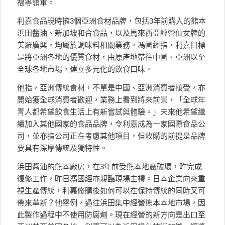
福等領軍。
利嘉食品現時擁3個亞洲食材品牌，包括3年前購入的熊本
浜田醬油、新加坡和合食品，以及馬來西亞經營仙女牌的
美羅廣興，均屬於調味料相關業務。馮國經指，利嘉目標
是將亞洲各地的優質食材，由原產地帶往中國、亞洲以至
全球各地市場，建立多元化的飲食口味。
他指，亞洲傳統食材，不單是中國、亞洲消費者接受，亦
開始獲全球消費者歡迎，業務上看到將來前景，「全球年
青人都希望飲食生活上有新嘗試與體驗。」未來他希望繼
續加入其他國家的食品品牌，令利嘉成為一家國際食品公
司，並亦指公司正在考慮其他項目，但收購的前提是品牌
要具有深厚傳統及獨特性。
浜田醬油的熊本廠房，在3年前受熊本地震破壞，昨完成
復修工作，昨日馮國經亦親臨現場主禮。日本企業向來重
視生產傳統，利嘉修購後如何可以在保持傳統的同時又可
帶來革新？他舉例，過往浜田集中經營熊本本地市場，因
此製作過程中不使用防腐劑。現在經營的新方向是出口至