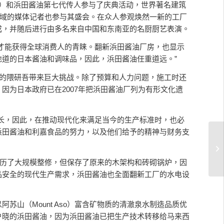
Fung）和浜田酱油第七代传人参与了庆典活动，世界著名建筑
本区域的媒体记者也参与其盛会。在众人参观焕然一新的工厂
成，并随后进行由多名来自中国和东南亚的名厨厨艺表演。
才能获得全球消费人的青睐。翻新浜田酱油厂房，也显示
道的日本酱油和调味品，因此，浜田酱油任重道远。”
作的隈研吾带来巨大挑战。除了预算和人力问题，施工时还
因为日本政府已在2007年把浜田酱油厂列为有形文化遗
长，因此，在推动现代化来满足当今的生产标准时，也必
浜田酱油和利嘉食品的努力，以及他们给予的精神与财务支
筑经历了大规模整修，但保存了原来的木架构和砖砌锅炉，因
品安全的现代生产需求，浜田酱油也全面翻新工厂的水电设
山（Mount Aso）富含矿物质的清澈泉水制造品质优
户晓的浜田酱油，因为浜田酱油已把生产技术转移给马来西