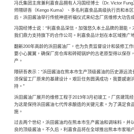
冯氏集团主席兼利嘉食品拥有人冯国经博士（Dr. Victor 
师隈研吾（Kengo Kuma）、多名利嘉食品高级执行员和
后，浜田酱油举行传统神道祈福仪式来纪念厂房维修大功告
冯国经博士说：“利嘉食品深信，加强悠久本土品牌的潜能，
我们鼎力支持旗下的合作公司。利嘉食品计划在本区域推广地
翻新200年高龄的浜田酱油厂，也为负责监督设计和装修工
要小心翼翼，确保厂房仓库和砖砌锅炉的古老原型得以保存，
产。
隈研吾表示：“浜田酱油在熊本市生产顶级酱油的历史源远流
须保留工厂原来的基建设计。艰巨任务圆满成功，我要感谢
持。”
浜田酱油厂展开的维修工程于2019年3月初竣工，厂房建
为这是保持浜田酱油七代传承酿造的关键元素。为了满足食
施。
过去两个世纪，浜田酱油均在熊本市生产酱油和调味料，并以阿苏
良的顶级酱油。不久后，利嘉食品将在全球推出熊本市家喻