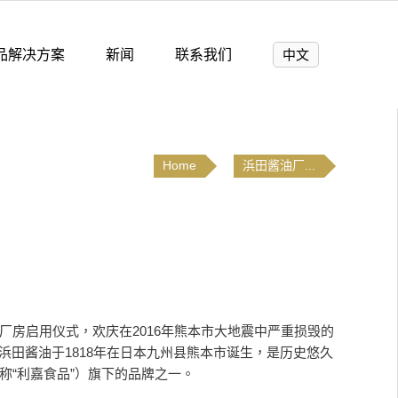
品解决方案
新闻
联系我们
中文
Home
浜田酱油厂...
厂房启用仪式，欢庆在2016年熊本市大地震中严重损毁的
浜田酱油于1818年在日本九州县熊本市诞生，是历史悠久
，简称“利嘉食品”）旗下的品牌之一。