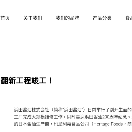
首页
关于我们
我们的品牌
产品分类
食
房翻新工程竣工！
浜田酱油株式会社（简称“浜田酱油”）日前举行了别开生面的
工厂完成大规模维修工作，同时喜迎浜田酱油200周年纪念。
的日本酱油生产商，也是利嘉食品公司（Heritage Foods