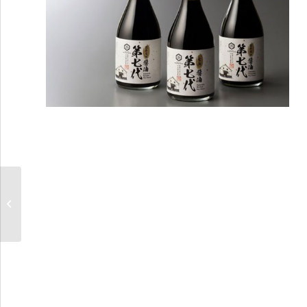
Hamada Shoyu
Celebrates 200th
Anniversary