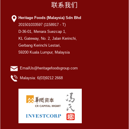
联系我们
Heritage Foods (Malaysia) Sdn Bhd
201501033597 (1158917 - T)
D-36-01, Menara Suezcap 1,
KL Gateway, No. 2, Jalan Kerinchi,
Gerbang Kerinchi Lestari,
59200 Kuala Lumpur, Malaysia
EmailUs@heritagefoodsgroup.com
Malaysia: 6(03)9212 2668